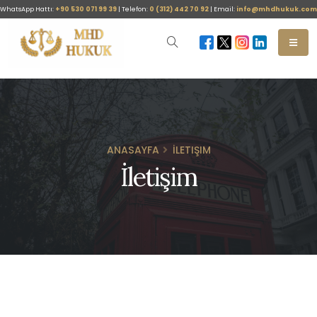
WhatsApp Hattı:
+90 530 071 99 39
| Telefon:
0 (312) 442 70 92
| Email:
info@mhdhukuk.com
ANASAYFA
İLETIŞIM
İletişim