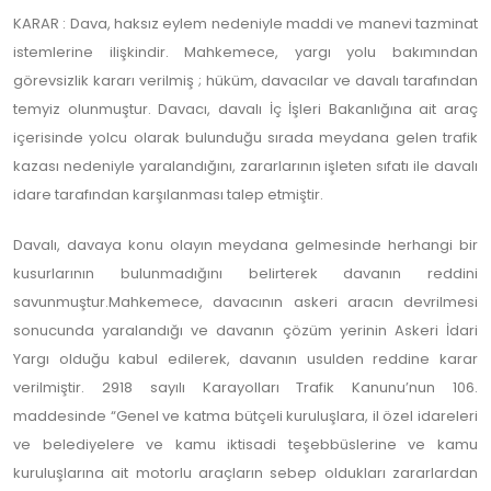
KARAR : Dava, haksız eylem nedeniyle maddi ve manevi tazminat
istemlerine ilişkindir. Mahkemece, yargı yolu bakımından
görevsizlik kararı verilmiş ; hüküm, davacılar ve davalı tarafından
temyiz olunmuştur. Davacı, davalı İç İşleri Bakanlığına ait araç
içerisinde yolcu olarak bulunduğu sırada meydana gelen trafik
kazası nedeniyle yaralandığını, zararlarının işleten sıfatı ile davalı
idare tarafından karşılanması talep etmiştir.
Davalı, davaya konu olayın meydana gelmesinde herhangi bir
kusurlarının bulunmadığını belirterek davanın reddini
savunmuştur.Mahkemece, davacının askeri aracın devrilmesi
sonucunda yaralandığı ve davanın çözüm yerinin Askeri İdari
Yargı olduğu kabul edilerek, davanın usulden reddine karar
verilmiştir. 2918 sayılı Karayolları Trafik Kanunu’nun 106.
maddesinde “Genel ve katma bütçeli kuruluşlara, il özel idareleri
ve belediyelere ve kamu iktisadi teşebbüslerine ve kamu
kuruluşlarına ait motorlu araçların sebep oldukları zararlardan