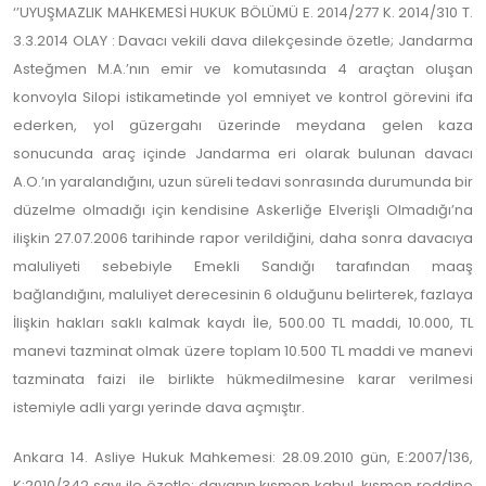
‘’UYUŞMAZLIK MAHKEMESİ HUKUK BÖLÜMÜ E. 2014/277 K. 2014/310 T.
3.3.2014 OLAY : Davacı vekili dava dilekçesinde özetle; Jandarma
Asteğmen M.A.’nın emir ve komutasında 4 araçtan oluşan
konvoyla Silopi istikametinde yol emniyet ve kontrol görevini ifa
ederken, yol güzergahı üzerinde meydana gelen kaza
sonucunda araç içinde Jandarma eri olarak bulunan davacı
A.O.’ın yaralandığını, uzun süreli tedavi sonrasında durumunda bir
düzelme olmadığı için kendisine Askerliğe Elverişli Olmadığı’na
ilişkin 27.07.2006 tarihinde rapor verildiğini, daha sonra davacıya
maluliyeti sebebiyle Emekli Sandığı tarafından maaş
bağlandığını, maluliyet derecesinin 6 olduğunu belirterek, fazlaya
İlişkin hakları saklı kalmak kaydı İle, 500.00 TL maddi, 10.000, TL
manevi tazminat olmak üzere toplam 10.500 TL maddi ve manevi
tazminata faizi ile birlikte hükmedilmesine karar verilmesi
istemiyle adli yargı yerinde dava açmıştır.
Ankara 14. Asliye Hukuk Mahkemesi: 28.09.2010 gün, E:2007/136,
K:2010/342 sayı ile özetle; davanın kısmen kabul, kısmen reddine