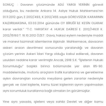
SONUÇ : Davanın çözümünde ADLİ YARGI YERİNİN görevli
olduğuna, bu nedenle Ankara 14. Asliye Hukuk Mahkemesi’nin
01.11.2012 gün, E:2012/493, K:2012/455 sayılı GÖREVSİZLİK KARARININ
KALDIRILMASINA, 03.03.2014 gününde OY BİRLİĞİ İLE KESİN OLARAK
karar verildi.’’ ‘’T.C. YARGITAY 4. HUKUK DAİRESİ E. 2012/14631 K.
2012/15193 T. 16.10.2012 ÖZET : Dava, haksız eylem nedeniyle maddi
ve manevi tazminat istemlerine ilişkindir. Mahkemece, davacının
askeri aracın devrilmesi sonucunda yaralandığı ve davanın
çözüm yerinin Askeri İdari Yargı olduğu kabul edilerek, davanın
usulden reddine karar verilmiştir.Ancak, 2918 S.K. “İşletenin Hukuki
Sorumluluğu” başlıklı birinci bölümünde yer alan 85-90.
maddelerinde, motorlu araçların trafik kurallarına ve gereklerine
aykırı davranışları sonunda meydana gelen zararlar nedeniyle
gerçek ve özel kişilerle, kamu tüzel kişilerinin ayrım yapılmadan
aynı sorumluluk kurallarına bağlı olmaları ön görülmüştür.
Yine aynı yasada, işleteni veya sahibi Devlet ve diğer kamu