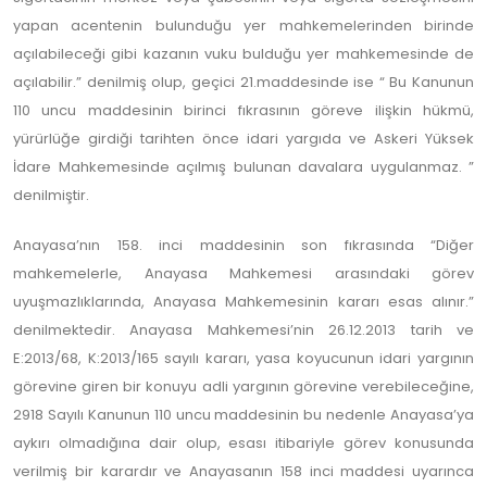
yapan acentenin bulunduğu yer mahkemelerinden birinde
açılabileceği gibi kazanın vuku bulduğu yer mahkemesinde de
açılabilir.” denilmiş olup, geçici 21.maddesinde ise “ Bu Kanunun
110 uncu maddesinin birinci fıkrasının göreve ilişkin hükmü,
yürürlüğe girdiği tarihten önce idari yargıda ve Askeri Yüksek
İdare Mahkemesinde açılmış bulunan davalara uygulanmaz. ”
denilmiştir.
Anayasa’nın 158. inci maddesinin son fıkrasında “Diğer
mahkemelerle, Anayasa Mahkemesi arasındaki görev
uyuşmazlıklarında, Anayasa Mahkemesinin kararı esas alınır.”
denilmektedir. Anayasa Mahkemesi’nin 26.12.2013 tarih ve
E:2013/68, K:2013/165 sayılı kararı, yasa koyucunun idari yargının
görevine giren bir konuyu adli yargının görevine verebileceğine,
2918 Sayılı Kanunun 110 uncu maddesinin bu nedenle Anayasa’ya
aykırı olmadığına dair olup, esası itibariyle görev konusunda
verilmiş bir karardır ve Anayasanın 158 inci maddesi uyarınca