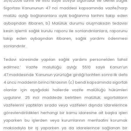
31/5/2006 tarihli ve 5510 sayılı Sosyal Sigortalar ve Genel Sağlık
Sigortası Kanununun 47 nci maddesi kapsamında vazife/harp
malûlü aylığı bağlananlara aylık bağlanma tarihini takip eden
aybaşından itibaren, b) Malûllük durumu oluşmaksızın tedavisi
kesin işlemli sağlık kurulu raporu ile sonlandırılanlara, raporunu
takip eden aybaşından itibaren, sağlık yardımı ödenmesi
sonlandırılır.
Tedavi süresinde yapılan sağlık yardımı personelden tahsil
edilmez.’ Vazife malullüğü aylığı: 5510 sayılı Kanun’un
47.maddesinde ‘Kanunun yürürlüğe girdiği tarihten sonra ilk defa
4 üncü maddenin birinci fıkrasının (c) bendi kapsamında sigortalı
olanlar için aşağıdaki hallerde vazife malûllüğü hükümleri
uygulanır. 25 inci maddede belirtilen malûllük; sigortalıların
vazifelerini yaptıkları sırada veya vazifeleri dışında idarelerince
görevlendirildikleri herhangi bir kamu idaresine ait başka işleri
yaparken bu işlerden veya kurumlarının menfaatini korumak
maksadıyla bir iş yaparken ya da idarelerince sağlanan bir