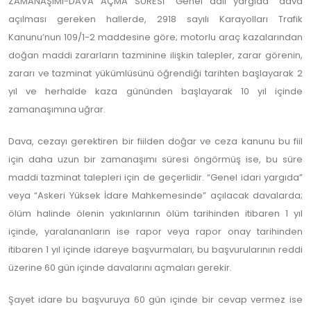
ZAMANAŞIMI-DAVA AÇMA SÜRESİ “Genel adli yargıda” dava
açılması gereken hallerde, 2918 sayılı Karayolları Trafik
Kanunu’nun 109/1-2 maddesine göre; motorlu araç kazalarından
doğan maddi zararların tazminine ilişkin talepler, zarar görenin,
zararı ve tazminat yükümlüsünü öğrendiği tarihten başlayarak 2
yıl ve herhalde kaza gününden başlayarak 10 yıl içinde
zamanaşımına uğrar.
Dava, cezayı gerektiren bir fiilden doğar ve ceza kanunu bu fiil
için daha uzun bir zamanaşımı süresi öngörmüş ise, bu süre
maddi tazminat talepleri için de geçerlidir. “Genel idari yargıda”
veya “Askeri Yüksek İdare Mahkemesinde” açılacak davalarda;
ölüm halinde ölenin yakınlarının ölüm tarihinden itibaren 1 yıl
içinde, yaralananların ise rapor veya rapor onay tarihinden
itibaren 1 yıl içinde idareye başvurmaları, bu başvurularının reddi
üzerine 60 gün içinde davalarını açmaları gerekir.
Şayet idare bu başvuruya 60 gün içinde bir cevap vermez ise