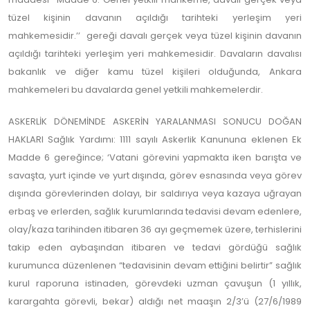
tüzel kişinin davanın açıldığı tarihteki yerleşim yeri
mahkemesidir.’’ gereği davalı gerçek veya tüzel kişinin davanın
açıldığı tarihteki yerleşim yeri mahkemesidir. Davaların davalısı
bakanlık ve diğer kamu tüzel kişileri olduğunda, Ankara
mahkemeleri bu davalarda genel yetkili mahkemelerdir.
ASKERLİK DÖNEMİNDE ASKERİN YARALANMASI SONUCU DOĞAN
HAKLARI Sağlık Yardımı: 1111 sayılı Askerlik Kanununa eklenen Ek
Madde 6 gereğince; ‘Vatani görevini yapmakta iken barışta ve
savaşta, yurt içinde ve yurt dışında, görev esnasında veya görev
dışında görevlerinden dolayı, bir saldırıya veya kazaya uğrayan
erbaş ve erlerden, sağlık kurumlarında tedavisi devam edenlere,
olay/kaza tarihinden itibaren 36 ayı geçmemek üzere, terhislerini
takip eden aybaşından itibaren ve tedavi gördüğü sağlık
kurumunca düzenlenen “tedavisinin devam ettiğini belirtir” sağlık
kurul raporuna istinaden, görevdeki uzman çavuşun (1 yıllık,
karargahta görevli, bekar) aldığı net maaşın 2/3’ü (27/6/1989