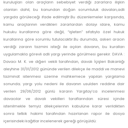
kuruluşları olan araçların sebebiyet verdiği zararlara ilişkin
olanları dahil, bu kanundan doğan sorumluluk davaları,adli
yargıda görüleceği ifade edilmiştir.Bu düzenlemeler karşısında,
kamu araçlarının verdikleri zararlardan dolayı idare, kamu
hukuku kurallarına göre değil, “işleten” sıfatıyla özel hukuk
kurallarına göre sorumlu tutulacaktır.Bu durumda, askeri aracın
verdiği zararın tazmini isteği ile açılan davanın, bu kuralları
uygulamakla görevli adli yargı yerinde görülmesi gerekir. DAVA :
Davacı M. K. ve diğeri vekili tarafından, davalı İçişleri Bakanlığı
aleyhine 31/01/2012 gününde verilen dilekçe ile maddi ve manevi
tazminat istenmesi üzerine mahkemece yapılan yargılama
sonunda; yargı yolu nedeni ile davanın usulden reddine dair
verilen 29/06/2012 günlü kararın Yargıtay’ca incelenmesi
davacılar ve davalı vekilleri taraflarından süresi içinde
istenilmekle temyiz dilekçelerinin kabulüne karar verildikten
sonra tetkik hakimi tarafından hazırlanan rapor ile dosya
içerisindeki kağıtlar incelenerek gereği görüşüldü: