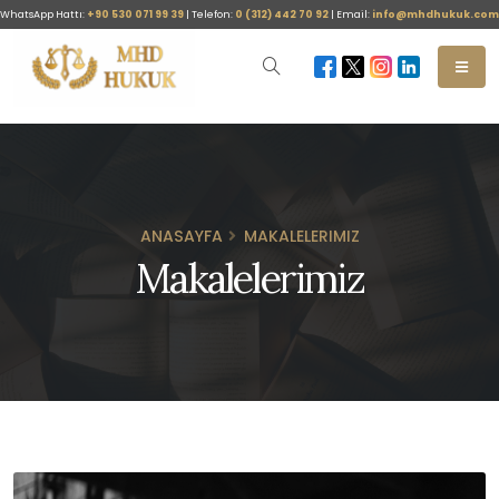
WhatsApp Hattı:
+90 530 071 99 39
| Telefon:
0 (312) 442 70 92
| Email:
info@mhdhukuk.com
ANASAYFA
MAKALELERIMIZ
Makalelerimiz