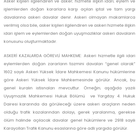
Asker kişileri ilgilendiren ve asker; hizmete ilişkin idari; eylem ve
işlemlerden doğan kararlara karşı açılan iptal ve tam yargı
davalarına askeri davalar denir. Askeri olmayan makamlarca
verilmiş olsa bile, asker kişileri ilgilendiren ve askeri hizmete ilişkin
idari işlem ve eylemlerden doğan uyuşmazlıklar askeri davaların
konusunu oluşturmaktadır.
ASKERİ KAZALARDA GÖREVLİ MAHKEME: Askeri hizmetle ilgili idari
eylemlerden doğan zararların tazmini davaları “genel olarak”
1602 sayılı Askeri Yüksek İdare Mahkemesi Kanunu hükümlerine
göre Askeri Yüksek İdare Mahkemesinde görülür. Ancak, bu
genel kuralın istisnaları mevcuttur. Örneğin; aşağıda yazılı
Uyuşmazlık Mahkemesi Hukuk Bölümü ve Yargıtay 4. Hukuk
Dairesi kararında da görüleceği üzere askeri araçların neden
olduğu trafik kazalarından dolayı, gerek yaralanma, gerekse
ölüm halinde açılacak davalar genel hükümlere ve 2918 sayılı
Karayolları Trafik Kanunu esaslarına göre adli yargıda görülür.