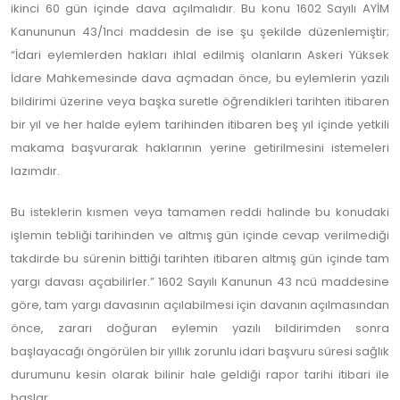
ikinci 60 gün içinde dava açılmalıdır. Bu konu 1602 Sayılı AYİM
Kanununun 43/1nci maddesin de ise şu şekilde düzenlemiştir;
“İdari eylemlerden hakları ihlal edilmiş olanların Askeri Yüksek
İdare Mahkemesinde dava açmadan önce, bu eylemlerin yazılı
bildirimi üzerine veya başka suretle öğrendikleri tarihten itibaren
bir yıl ve her halde eylem tarihinden itibaren beş yıl içinde yetkili
makama başvurarak haklarının yerine getirilmesini istemeleri
lazımdır.
Bu isteklerin kısmen veya tamamen reddi halinde bu konudaki
işlemin tebliği tarihinden ve altmış gün içinde cevap verilmediği
takdirde bu sürenin bittiği tarihten itibaren altmış gün içinde tam
yargı davası açabilirler.” 1602 Sayılı Kanunun 43 ncü maddesine
göre, tam yargı davasının açılabilmesi için davanın açılmasından
önce, zararı doğuran eylemin yazılı bildirimden sonra
başlayacağı öngörülen bir yıllık zorunlu idari başvuru süresi sağlık
durumunu kesin olarak bilinir hale geldiği rapor tarihi itibari ile
başlar.