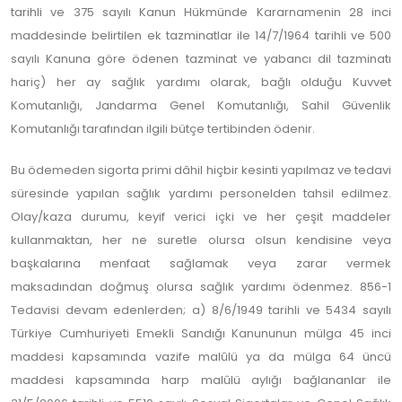
tarihli ve 375 sayılı Kanun Hükmünde Kararnamenin 28 inci
maddesinde belirtilen ek tazminatlar ile 14/7/1964 tarihli ve 500
sayılı Kanuna göre ödenen tazminat ve yabancı dil tazminatı
hariç) her ay sağlık yardımı olarak, bağlı olduğu Kuvvet
Komutanlığı, Jandarma Genel Komutanlığı, Sahil Güvenlik
Komutanlığı tarafından ilgili bütçe tertibinden ödenir.
Bu ödemeden sigorta primi dâhil hiçbir kesinti yapılmaz ve tedavi
süresinde yapılan sağlık yardımı personelden tahsil edilmez.
Olay/kaza durumu, keyif verici içki ve her çeşit maddeler
kullanmaktan, her ne suretle olursa olsun kendisine veya
başkalarına menfaat sağlamak veya zarar vermek
maksadından doğmuş olursa sağlık yardımı ödenmez. 856-1
Tedavisi devam edenlerden; a) 8/6/1949 tarihli ve 5434 sayılı
Türkiye Cumhuriyeti Emekli Sandığı Kanununun mülga 45 inci
maddesi kapsamında vazife malûlü ya da mülga 64 üncü
maddesi kapsamında harp malûlü aylığı bağlananlar ile