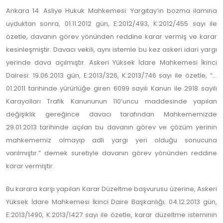
Ankara 14. Asliye Hukuk Mahkemesi: Yargıtay’ın bozma ilamına
uyduktan sonra, 01.11.2012 gün, E:2012/493, K:2012/455 sayı ile
özetle, davanın görev yönünden reddine karar vermiş ve karar
kesinleşmiştir. Davacı vekili, aynı istemle bu kez askeri idari yargı
yerinde dava açılmıştır. Askeri Yüksek İdare Mahkemesi İkinci
Dairesi: 19.06.2013 gün, E:2013/326, K:2013/746 sayı ile özetle, “…
01.2011 tarihinde yürürlüğe giren 6099 sayılı Kanun ile 2918 sayılı
Karayolları Trafik Kanununun 110’uncu maddesinde yapılan
değişiklik gereğince davacı tarafından Mahkememizde
29.01.2013 tarihinde açılan bu davanın görev ve çözüm yerinin
mahkememiz olmayıp adli yargı yeri olduğu sonucuna
varılmıştır.” demek suretiyle davanın görev yönünden reddine
karar vermiştir.
Bu karara karşı yapılan Karar Düzeltme başvurusu üzerine, Askeri
Yüksek İdare Mahkemesi İkinci Daire Başkanlığı; 04.12.2013 gün,
E:2013/1490, K:2013/1427 sayı ile özetle, karar düzeltme isteminin