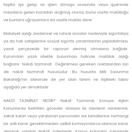
taşıtla işe gelişi ve işten dönüşü sırasında veya işyerinde
meydana gelen kazadan doğmuş olursa, buna vazife malûllüğü
ve bunlara uğrayanlara da vazife malûlü denir.’
Maluliyet aylığı ,bedensel ve ruhsal arızalar nedeniyle sigortalıya
ya da hak sahiplerine sosyal sigorta yardımlarının yapılabilmesi,
yasal çerçevede bir raporun alınmış olmasına bağlıdır.
Kurumdan yazılı istekte bulunması halinde malûllük aylığı
bağlanır. Nakdi tazminat: Değinilmesi gereken noktalardan biri
de nakdi tazminat hususudur. Bu hususta Milli Savunma
Bakanlığı’nın sitesinde de yer alan tanım ve ilişikteki tablo
aşağıda yer almaktadır.
NAKDİ TAZMİNAT NEDİR? Nakdî Tazminat, konuya ilişkin
Kanunlarda belirtilen görevler dolayısı ile ölenlerin varislerine,
sakat kalan veya yaralanan personelin ise kendilerine herhangi
bir adli karar gerektirmeden yetkili komisyonlarca idarece karar
alınarak yapılan Nakdî ödemedir. Kanun kapsamı içerisinde