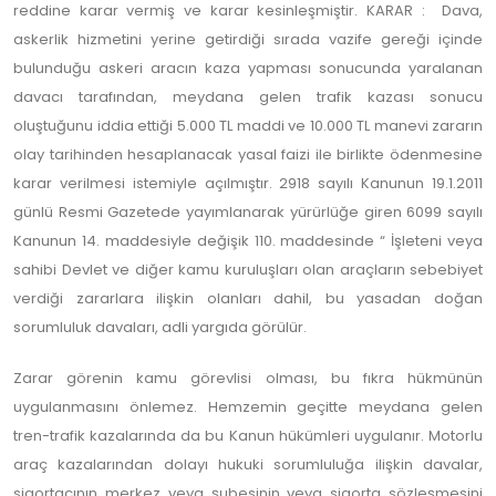
reddine karar vermiş ve karar kesinleşmiştir. KARAR : Dava,
askerlik hizmetini yerine getirdiği sırada vazife gereği içinde
bulunduğu askeri aracın kaza yapması sonucunda yaralanan
davacı tarafından, meydana gelen trafik kazası sonucu
oluştuğunu iddia ettiği 5.000 TL maddi ve 10.000 TL manevi zararın
olay tarihinden hesaplanacak yasal faizi ile birlikte ödenmesine
karar verilmesi istemiyle açılmıştır. 2918 sayılı Kanunun 19.1.2011
günlü Resmi Gazetede yayımlanarak yürürlüğe giren 6099 sayılı
Kanunun 14. maddesiyle değişik 110. maddesinde “ İşleteni veya
sahibi Devlet ve diğer kamu kuruluşları olan araçların sebebiyet
verdiği zararlara ilişkin olanları dahil, bu yasadan doğan
sorumluluk davaları, adli yargıda görülür.
Zarar görenin kamu görevlisi olması, bu fıkra hükmünün
uygulanmasını önlemez. Hemzemin geçitte meydana gelen
tren-trafik kazalarında da bu Kanun hükümleri uygulanır. Motorlu
araç kazalarından dolayı hukuki sorumluluğa ilişkin davalar,
sigortacının merkez veya şubesinin veya sigorta sözleşmesini