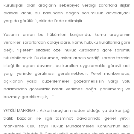
kuruluşları olan araçların sebebiyet verdiği zararlara ilişkin
olanları dahil, bu kanundan doğan sorumluluk davaları,adli
yargıda görülür.’ şeklinde ifade edilmiştir.
Yasanın anılan bu hükümleri karşısında, kamu araçlarının
verdikleri zararlardan dolayı idare, kamu hukuku kurallarına göre
değil, “işleten” sıfatıyla özel hukuk kurallarına göre sorumlu
tutulabilecektir. Bu durumda, askeri aracın verdiği zararın tazmini
isteği ile açılan davanın, bu kuralları uygulamakla görevli adli
yargı yerinde görülmesi gerekmektedir. Yerel mahkemece,
açıklanan yasal düzenlemeler gözetilmeksizin yargı yolu
bakımından görevsizlik kararı verilmesi doğru görülmemiş ve
bozmayı gerektirmiştir, …’’
YETKİLİ MAHKEME : Askeri araçların neden olduğu ya da karıştığı
trafik kazaları ile ilgili tazminat davalarında genel yetkili
mahkeme 6100 sayılı Hukuk Muhakemeleri Kanunu’nun ilgili
maddesi ‘’Madde 6: Genel yetkili mahkeme, davalı gerçek veya