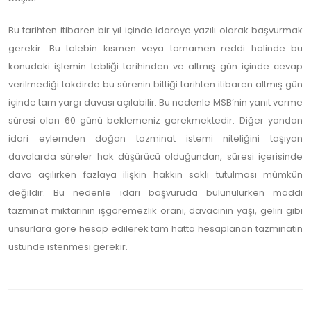
Bu tarihten itibaren bir yıl içinde idareye yazılı olarak başvurmak
gerekir. Bu talebin kısmen veya tamamen reddi halinde bu
konudaki işlemin tebliği tarihinden ve altmış gün içinde cevap
verilmediği takdirde bu sürenin bittiği tarihten itibaren altmış gün
içinde tam yargı davası açılabilir. Bu nedenle MSB’nin yanıt verme
süresi olan 60 günü beklemeniz gerekmektedir. Diğer yandan
idari eylemden doğan tazminat istemi niteliğini taşıyan
davalarda süreler hak düşürücü olduğundan, süresi içerisinde
dava açılırken fazlaya ilişkin hakkın saklı tutulması mümkün
değildir. Bu nedenle idari başvuruda bulunulurken maddi
tazminat miktarının işgöremezlik oranı, davacının yaşı, geliri gibi
unsurlara göre hesap edilerek tam hatta hesaplanan tazminatın
üstünde istenmesi gerekir.